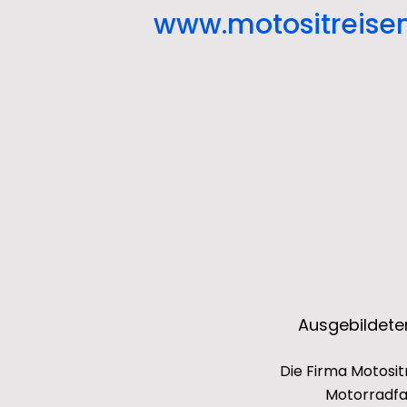
www.motositreise
Ausgebildeter
Die Firma Motosit
Motorradfah