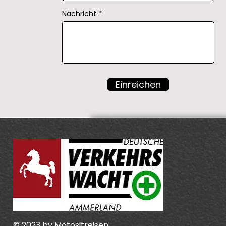
Nachricht
Einreichen
© 2023 by Motositreisen