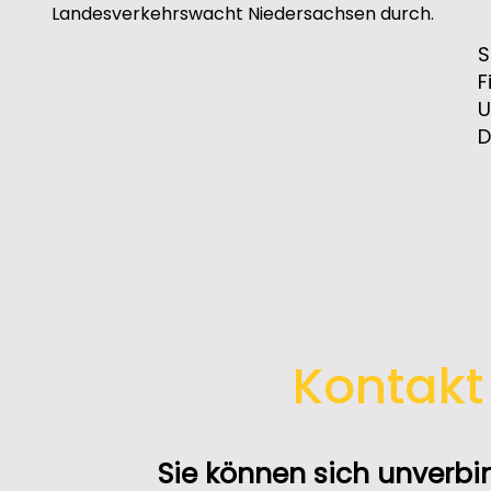
Landesverkehrswacht Niedersachsen durch.
S
F
U
D
Kontak
Sie können sich unverbi