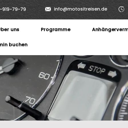
info@motositreisen.de
2-919-79-79
Über uns
Programme
Anhängerverm
min buchen